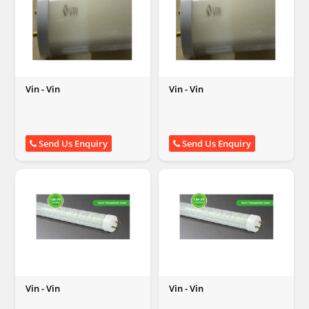
Vin - Vin
Vin - Vin
Send Us Enquiry
Send Us Enquiry
Vin - Vin
Vin - Vin