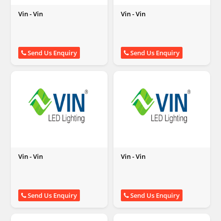
Vin - Vin
Vin - Vin
Send Us Enquiry
Send Us Enquiry
Vin - Vin
Vin - Vin
Send Us Enquiry
Send Us Enquiry