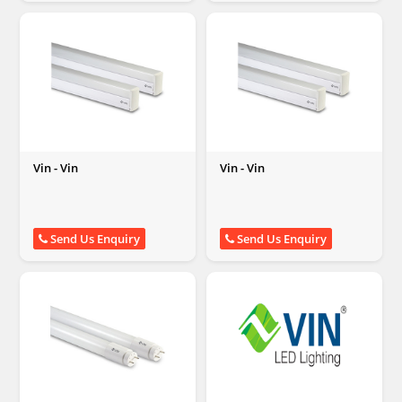
Vin - Vin
Vin - Vin
Send Us Enquiry
Send Us Enquiry