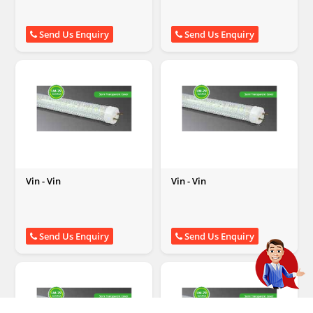
Send Us Enquiry
Send Us Enquiry
Vin - Vin
Vin - Vin
Send Us Enquiry
Send Us Enquiry